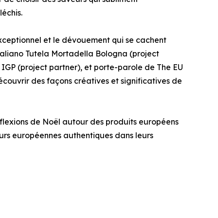
échis.
exceptionnel et le dévouement qui se cachent
taliano Tutela Mortadella Bologna (project
IGP (project partner), et porte-parole de The EU
couvrir des façons créatives et significatives de
éflexions de Noël autour des produits européens
veurs européennes authentiques dans leurs