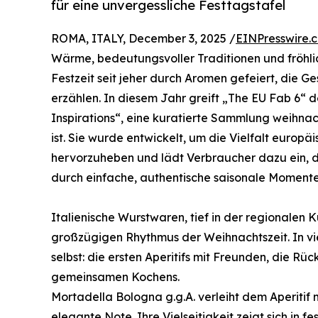
für eine unvergessliche Festtagstafel
ROMA, ITALY, December 3, 2025 /
EINPresswire.
Wärme, bedeutungsvoller Traditionen und fröhl
Festzeit seit jeher durch Aromen gefeiert, die 
erzählen. In diesem Jahr greift „The EU Fab 6“ d
Inspirations“, eine kuratierte Sammlung weihnach
ist. Sie wurde entwickelt, um die Vielfalt europ
hervorzuheben und lädt Verbraucher dazu ein,
durch einfache, authentische saisonale Moment
Italienische Wurstwaren, tief in der regionalen 
großzügigen Rhythmus der Weihnachtszeit. In vi
selbst: die ersten Aperitifs mit Freunden, die Rü
gemeinsamen Kochens.
Mortadella Bologna g.g.A. verleiht dem Aperitif 
elegante Note. Ihre Vielseitigkeit zeigt sich in 