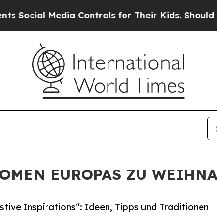
ia Controls for Their Kids. Should the US?
The Pe
AROMEN EUROPAS ZU WEIHN
tive Inspirations“: Ideen, Tipps und Traditionen