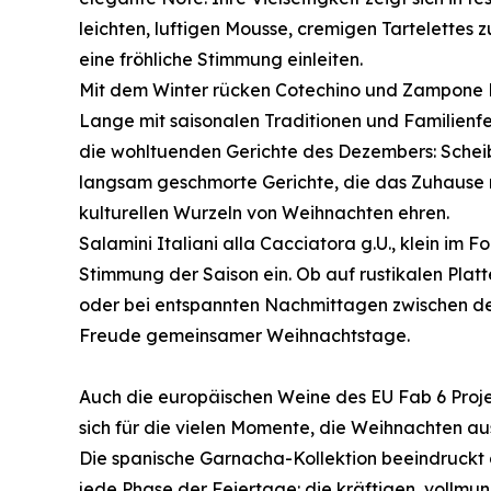
leichten, luftigen Mousse, cremigen Tartelettes
eine fröhliche Stimmung einleiten.
Mit dem Winter rücken Cotechino und Zampone M
Lange mit saisonalen Traditionen und Familienfei
die wohltuenden Gerichte des Dezembers: Scheib
langsam geschmorte Gerichte, die das Zuhause m
kulturellen Wurzeln von Weihnachten ehren.
Salamini Italiani alla Cacciatora g.U., klein im 
Stimmung der Saison ein. Ob auf rustikalen Platt
oder bei entspannten Nachmittagen zwischen de
Freude gemeinsamer Weihnachtstage.
Auch die europäischen Weine des EU Fab 6 Projek
sich für die vielen Momente, die Weihnachten a
Die spanische Garnacha-Kollektion beeindruckt d
jede Phase der Feiertage: die kräftigen, vollmu