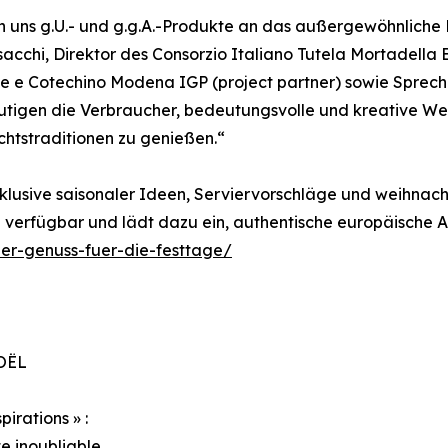
n uns g.U.- und g.g.A.-Produkte an das außergewöhnliche
sacchi, Direktor des Consorzio Italiano Tutela Mortadella 
ne e Cotechino Modena IGP (project partner) sowie Sprech
 ermutigen die Verbraucher, bedeutungsvolle und kreative
tstraditionen zu genießen.“
inklusive saisonaler Ideen, Serviervorschläge und weihnacht
e verfügbar und lädt dazu ein, authentische europäische A
er-genuss-fuer-die-festtage/
OËL
irations » :
te inoubliable