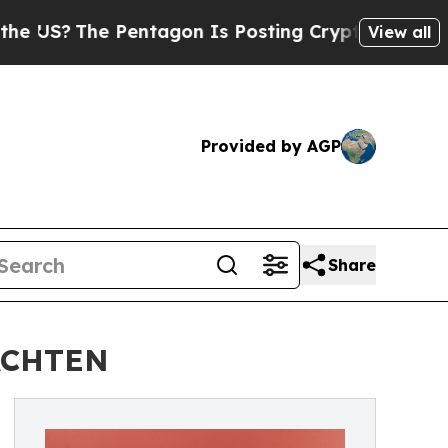
ntagon Is Posting Cryptic Biblical Messages on 
View all
Provided by AGP
Share
ACHTEN