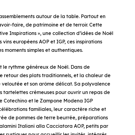
assemblements autour de la table. Partout en
oir-faire, de patrimoine et de terroir. Cette
ive Inspirations », une collection d’idées de Noël
s vins européens AOP et IGP, ces inspirations
 des moments simples et authentiques.
t le rythme généreux de Noël. Dans de
 retour des plats traditionnels, et la chaleur de
e veloutée et son arôme délicat. Sa polyvalence
s tartelettes crémeuses pour ouvrir un repas de
r, le Cotechino et le Zampone Modena IGP
lébrations familiales, leur caractère riche et
urée de pommes de terre beurrée, préparations
alamini Italiani alla Cacciatora AOP, petits par
es rustiques pour accueillir les invités, intégrés