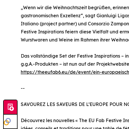
„Wenn wir die Weihnachtszeit begrüßen, erinner
gastronomischen Exzellenz“, sagt Gianluigi Liga
Italiano (project partner) und Consorzio Zampo
Festive Inspirations feiern diese Vielfalt und
Wurstwaren und Weine im Rahmen ihrer Weihnach
Das vollständige Set der Festive Inspirations – 
g.g.A.-Produkten – ist nun auf der Projektwebsit
https://theeufab6.eu/de/event/ein-europaeisch
--
SAVOUREZ LES SAVEURS DE L’EUROPE POUR N
Découvrez les nouvelles « The EU Fab Festive Insp
idées, conseils et traditions pour une table de fê