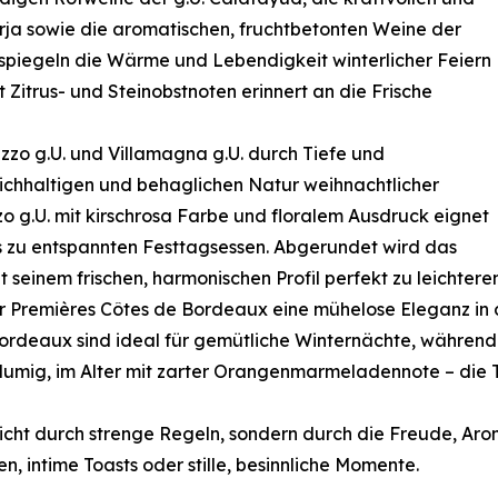
ja sowie die aromatischen, fruchtbetonten Weine der
 spiegeln die Wärme und Lebendigkeit winterlicher Feiern
 Zitrus- und Steinobstnoten erinnert an die Frische
zo g.U. und Villamagna g.U. durch Tiefe und
eichhaltigen und behaglichen Natur weihnachtlicher
o g.U. mit kirschrosa Farbe und floralem Ausdruck eignet
bis zu entspannten Festtagsessen. Abgerundet wird das
t seinem frischen, harmonischen Profil perfekt zu leichter
 Premières Côtes de Bordeaux eine mühelose Eleganz in d
ordeaux sind ideal für gemütliche Winternächte, währen
 blumig, im Alter mit zarter Orangenmarmeladennote – die 
icht durch strenge Regeln, sondern durch die Freude, Aro
, intime Toasts oder stille, besinnliche Momente.