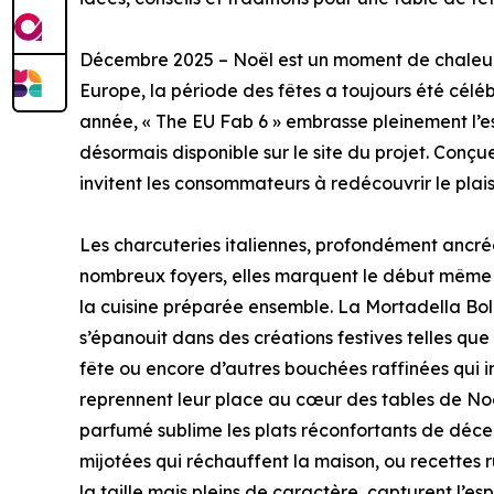
Décembre 2025 – Noël est un moment de chaleur 
Europe, la période des fêtes a toujours été céléb
année, « The EU Fab 6 » embrasse pleinement l’esp
désormais disponible sur le site du projet. Conçu
invitent les consommateurs à redécouvrir le plais
Les charcuteries italiennes, profondément ancr
nombreux foyers, elles marquent le début même des
la cuisine préparée ensemble. La Mortadella Bol
s’épanouit dans des créations festives telles qu
fête ou encore d’autres bouchées raffinées qui 
reprennent leur place au cœur des tables de Noël
parfumé sublime les plats réconfortants de déce
mijotées qui réchauffent la maison, ou recettes r
la taille mais pleins de caractère, capturent l’espr