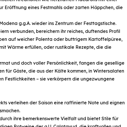
 zur Eröffnung eines Festmahls oder zarten Häppchen, die
odena g.g.A. wieder ins Zentrum der Festtagstische.
ern verbunden, bereichern ihr reiches, duftendes Profil
en auf weicher Polenta oder buttrigem Kartoffelpüree,
it Wärme erfüllen, oder rustikale Rezepte, die die
Format und doch voller Persönlichkeit, fangen die gesellige
en für Gäste, die aus der Kälte kommen, in Wintersalaten
n Festlichkeiten – sie verkörpern die ungezwungene
ts verleihen der Saison eine raffinierte Note und eignen
usmachen.
urch ihre bemerkenswerte Vielfalt und bietet Stile für
ndigen Rotweine der g.U. Calatayud, die kraftvollen und