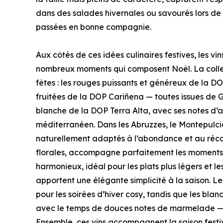
dans des salades hivernales ou savourés lors de 
passées en bonne compagnie.
Aux côtés de ces idées culinaires festives, les 
nombreux moments qui composent Noël. La collec
fêtes : les rouges puissants et généreux de la D
fruitées de la DOP Cariñena — toutes issues de G
blanche de la DOP Terra Alta, avec ses notes d’a
méditerranéen. Dans les Abruzzes, le Montepulci
naturellement adaptés à l’abondance et au récon
florales, accompagne parfaitement les moments con
harmonieux, idéal pour les plats plus légers et 
apportent une élégante simplicité à la saison. 
pour les soirées d’hiver cosy, tandis que les bl
avec le temps de douces notes de marmelade — in
Ensemble, ces vins accompagnent la saison festive