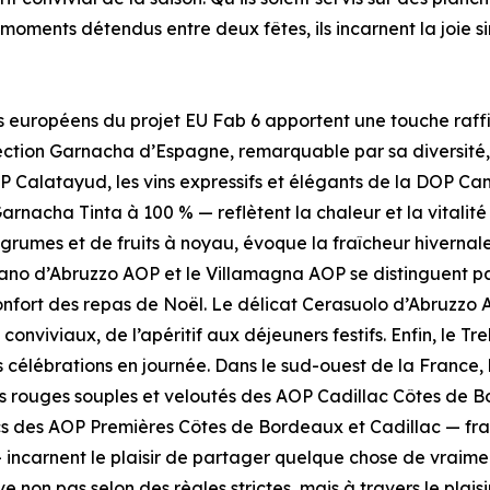
moments détendus entre deux fêtes, ils incarnent la joie 
vins européens du projet EU Fab 6 apportent une touche raf
tion Garnacha d’Espagne, remarquable par sa diversité, o
OP Calatayud, les vins expressifs et élégants de la DOP C
arnacha Tinta à 100 % — reflètent la chaleur et la vitalit
grumes et de fruits à noyau, évoque la fraîcheur hivernal
ano d’Abruzzo AOP et le Villamagna AOP se distinguent par
fort des repas de Noël. Le délicat Cerasuolo d’Abruzzo AO
viviaux, de l’apéritif aux déjeuners festifs. Enfin, le Tr
les célébrations en journée. Dans le sud-ouest de la France
Les rouges souples et veloutés des AOP Cadillac Côtes de 
ancs des AOP Premières Côtes de Bordeaux et Cadillac — fra
carnent le plaisir de partager quelque chose de vraiment
 non pas selon des règles strictes, mais à travers le plaisi