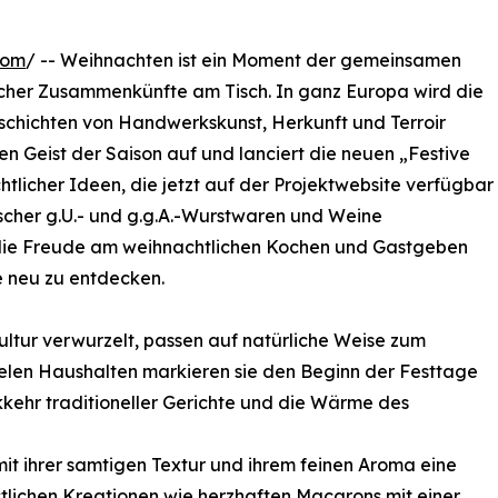
com
/ -- Weihnachten ist ein Moment der gemeinsamen
icher Zusammenkünfte am Tisch. In ganz Europa wird die
Geschichten von Handwerkskunst, Herkunft und Terroir
en Geist der Saison auf und lanciert die neuen „Festive
tlicher Ideen, die jetzt auf der Projektwebsite verfügbar
äischer g.U.- und g.g.A.-Wurstwaren und Weine
 die Freude am weihnachtlichen Kochen und Gastgeben
e neu zu entdecken.
Kultur verwurzelt, passen auf natürliche Weise zum
elen Haushalten markieren sie den Beginn der Festtage
ckkehr traditioneller Gerichte und die Wärme des
mit ihrer samtigen Textur und ihrem feinen Aroma eine
festlichen Kreationen wie herzhaften Macarons mit einer