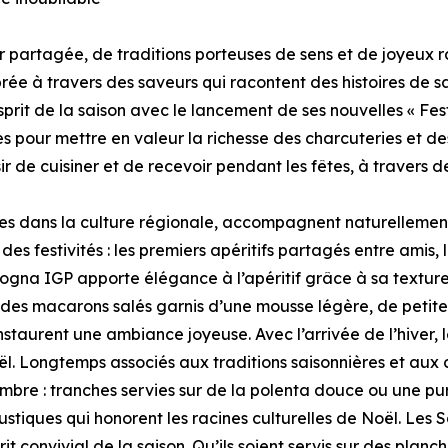
partagée, de traditions porteuses de sens et de joyeux r
rée à travers des saveurs qui racontent des histoires de sav
rit de la saison avec le lancement de ses nouvelles « Fest
es pour mettre en valeur la richesse des charcuteries et de
ir de cuisiner et de recevoir pendant les fêtes, à travers
ées dans la culture régionale, accompagnent naturellemen
 festivités : les premiers apéritifs partagés entre amis, le
ogna IGP apporte élégance à l’apéritif grâce à sa textur
e des macarons salés garnis d’une mousse légère, de petite
instaurent une ambiance joyeuse. Avec l’arrivée de l’hive
. Longtemps associés aux traditions saisonnières et aux cé
mbre : tranches servies sur de la polenta douce ou une p
ustiques qui honorent les racines culturelles de Noël. Les S
it convivial de la saison. Qu’ils soient servis sur des planch