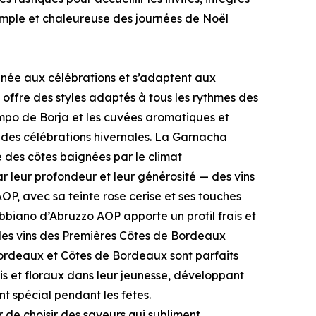
simple et chaleureuse des journées de Noël
finée aux célébrations et s’adaptent aux
ffre des styles adaptés à tous les rythmes des
ampo de Borja et les cuvées aromatiques et
é des célébrations hivernales. La Garnacha
e des côtes baignées par le climat
 leur profondeur et leur générosité — des vins
P, avec sa teinte rose cerise et ses touches
ebbiano d’Abruzzo AOP apporte un profil frais et
, les vins des Premières Côtes de Bordeaux
Bordeaux et Côtes de Bordeaux sont parfaits
is et floraux dans leur jeunesse, développant
 spécial pendant les fêtes.
r de choisir des saveurs qui subliment