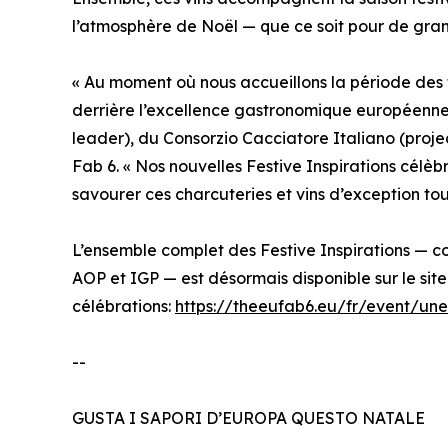
l’atmosphère de Noël — que ce soit pour de gran
« Au moment où nous accueillons la période des f
derrière l’excellence gastronomique européenne 
leader), du Consorzio Cacciatore Italiano (proj
Fab 6. « Nos nouvelles Festive Inspirations célè
savourer ces charcuteries et vins d’exception tou
L’ensemble complet des Festive Inspirations — c
AOP et IGP — est désormais disponible sur le sit
célébrations:
https://theeufab6.eu/fr/event/un
--
GUSTA I SAPORI D’EUROPA QUESTO NATALE