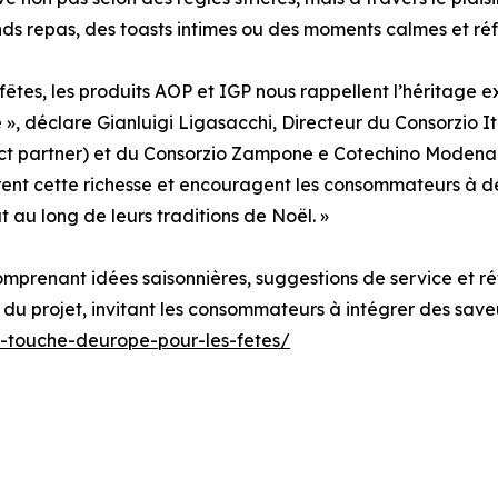
ds repas, des toasts intimes ou des moments calmes et réfl
êtes, les produits AOP et IGP nous rappellent l’héritage 
», déclare Gianluigi Ligasacchi, Directeur du Consorzio I
ect partner) et du Consorzio Zampone e Cotechino Modena 
brent cette richesse et encouragent les consommateurs à dé
t au long de leurs traditions de Noël. »
omprenant idées saisonnières, suggestions de service et r
e du projet, invitant les consommateurs à intégrer des sa
e-touche-deurope-pour-les-fetes/