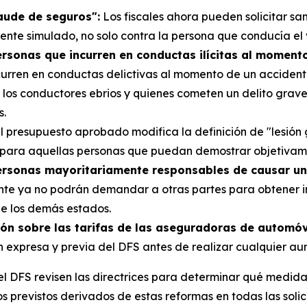
raude de seguros":
Los fiscales ahora pueden solicitar sa
dente simulado, no solo contra la persona que conducía el 
rsonas que incurren en conductas ilícitas al moment
urren en conductas delictivas al momento de un accidente,
uro, los conductores ebrios y quienes cometen un delito g
s.
l presupuesto aprobado modifica la definición de "lesión 
 para aquellas personas que puedan demostrar objetivame
ersonas mayoritariamente responsables de causar un
ente ya no podrán demandar a otras partes para obtener i
e los demás estados.
ón sobre las tarifas de las aseguradoras de automóv
expresa y previa del DFS antes de realizar cualquier aum
l DFS revisen las directrices para determinar qué medida
ros previstos derivados de estas reformas en todas las sol