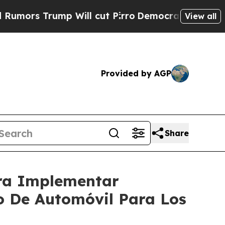
Trump Will cut Pirro
Democratic Socialists of A
View all
Provided by AGP
Share
ara Implementar
o De Automóvil Para Los