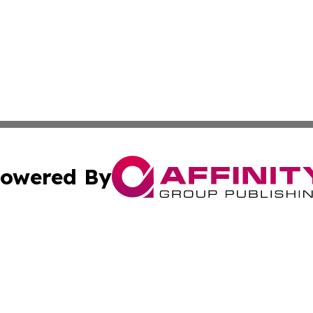
owered By
ubmit Press Release
Terms & Conditions
Copyright/DMCA
nc. dba Affinity Group Publishing & International World Ti
Cookie Settings / Your Privacy Choices