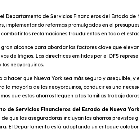
 Departamento de Servicios Financieros del Estado de Nu
as, implementando reformas promulgadas en el presupuest
y combatir las reclamaciones fraudulentas en todo el est
gran alcance para abordar los factores clave que elevan 
ivos de litigios. Las directrices emitidas por el DFS repre
a los neoyorquinos.
a hacer que Nueva York sea más seguro y asequible, y eso
ara la mayoría de los neoyorquinos, conducir es una necesid
mos que estos ahorros lleguen a las familias trabajadoras
o de Servicios Financieros del Estado de Nueva York,
 de que las aseguradoras incluyan los ahorros previstos 
utura. El Departamento está adoptando un enfoque colabor