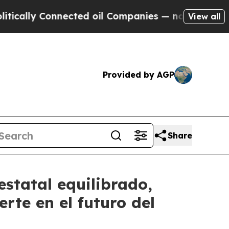
 Connected oil Companies — not Taxpayers — the 
View all
Provided by AGP
Share
statal equilibrado,
erte en el futuro del