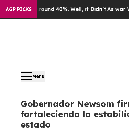
r Around 40%. Well, it Didn’t
As war With Iran
AGP PICKS
Menu
Gobernador Newsom firma
fortaleciendo la estabili
estado