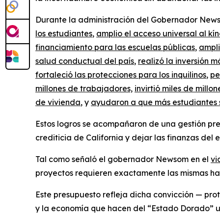
Durante la administración del Gobernador Newsom
los estudiantes
,
amplio el acceso universal al kín
financiamiento para las escuelas públicas
,
ampli
salud conductual del país
,
realizó la inversión 
fortaleció las protecciones para los inquilinos
,
pe
millones de trabajadores,
invirtió miles de mill
de vivienda
, y
ayudaron a que más estudiantes 
Estos logros se acompañaron de una gestión pres
crediticia de California y dejar las finanzas del 
Tal como señaló el gobernador Newsom en el
vi
proyectos requieren exactamente las mismas ha
Este presupuesto refleja dicha convicción — prot
y la economía que hacen del “Estado Dorado” un