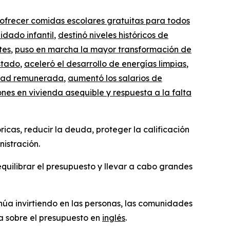
 ofrecer comidas escolares gratuitas para todos
idado infantil
,
destin
ó
niveles históricos de
tes
,
puso en marcha la mayor transformación de
estado
,
aceleró el desarrollo de energías limpias
,
edad remunerada
,
aumentó los salarios de
lones en vivienda asequible y respuesta a la falta
icas, reducir la deuda, proteger la calificación
nistración.
quilibrar el presupuesto y llevar a cabo grandes
inúa invirtiendo en las personas, las comunidades
a sobre el presupuesto en
inglés
.