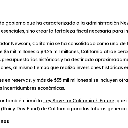
ía de gobierno que ha caracterizado a la administración 
senciales, sino crear la fortaleza fiscal necesaria para i
rnador Newsom, California se ha consolidado como una de 
 $3 mil millones a $4.25 mil millones, California atrae cer
 presupuestarias históricas y ha destinado aproximadamen
nes, al mismo tiempo que realiza inversiones históricas en
s en reservas, y más de $35 mil millones si se incluyen ot
as incertidumbres económicas.
or también firmó la
Ley Save for California ‘s Future
, que
(Rainy Day Fund) de California para las futuras generaci
ianos