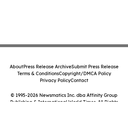
About
Press Release Archive
Submit Press Release
Terms & Conditions
Copyright/DMCA Policy
Privacy Policy
Contact
© 1995-2026 Newsmatics Inc. dba Affinity Group
Publishing & International World Times. All Rights
Reserved.
Cookie Settings / Your Privacy Choices